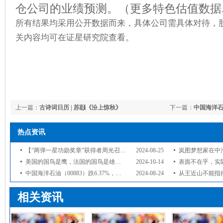
仓公司的业绩预测。（更多特色估值数据
所有结果均采用公开数据而来，具体公司需具体对待，
关内容均可在证星研究院查看。
上一篇：
古诗词日历 | 苏颋《汾上惊秋》
下一篇：
中国海洋石
重仓
热点资讯
【“两弹一星功勋奖章”获得者周光召逝世，享年95岁】#两弹一星功勋奖
2024-08-25
岚图梦想家在中汽中心做了夏测，包
美国的国鸟是鹰，法国的国鸟是雄鸡，中国的国鸟是啥？却鲜有人知
2024-10-14
表面不在乎，实际
中国海洋石油（00883）跌6.37%，基金大佬周海栋重仓
2024-08-24
从王近山不能指挥陈士榘，看华
相关资讯