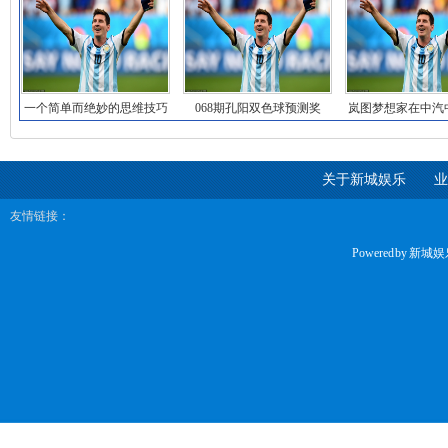
一个简单而绝妙的思维技巧
068期孔阳双色球预测奖
岚图梦想家在中汽
号：9+2复式推
夏测，包括高
关于新城娱乐
业
友情链接：
Powered by
新城娱